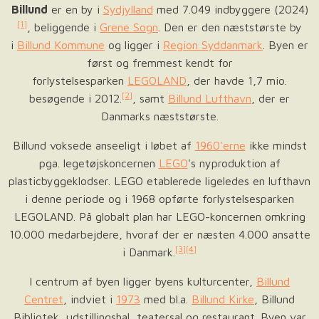
Billund
er en by i
Sydjylland
med 7.049 indbyggere (2024)
[1]
, beliggende i
Grene Sogn
. Den er den næststørste by
i
Billund Kommune
og ligger i
Region Syddanmark
. Byen er
først og fremmest kendt for
forlystelsesparken
LEGOLAND
, der havde 1,7 mio.
[2]
besøgende i 2012.
, samt
Billund Lufthavn
, der er
Danmarks næststørste.
Billund voksede anseeligt i løbet af
1960'erne
ikke mindst
pga. legetøjskoncernen
LEGO
's nyproduktion af
plasticbyggeklodser. LEGO etablerede ligeledes en lufthavn
i denne periode og i 1968 opførte forlystelsesparken
LEGOLAND. På globalt plan har LEGO-koncernen omkring
10.000 medarbejdere, hvoraf der er næsten 4.000 ansatte
[3]
[4]
i Danmark.
I centrum af byen ligger byens kulturcenter,
Billund
Centret
, indviet i
1973
med bl.a.
Billund Kirke
, Billund
Bibliotek, udstillingshal, teatersal og restaurant. Byen var