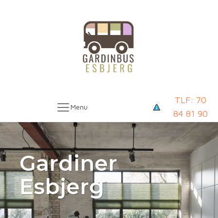
TLF: 70
Menu
84 81 90
Gardiner
Esbjerg