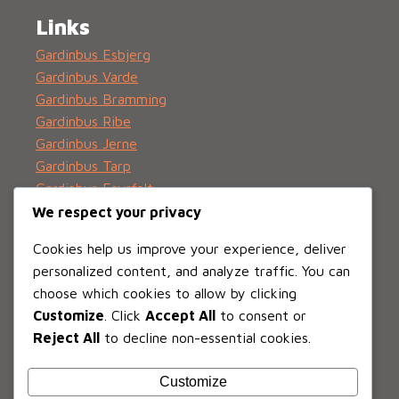
Links
Gardinbus Esbjerg
Gardinbus Varde
Gardinbus Bramming
Gardinbus Ribe
Gardinbus Jerne
Gardinbus Tarp
Gardinbus Fovrfelt
Gardinbus Hjerting
We respect your privacy
Gardinbus Guldager
Cookies help us improve your experience, deliver
Gardinbus Kvaglund
personalized content, and analyze traffic. You can
Gardinbus Sønderris
choose which cookies to allow by clicking
Gardinbus Marbæk
Customize
. Click
Accept All
to consent or
Gardinbus Søndermarken
Reject All
to decline non-essential cookies.
Gardinbus Esbjerg Ø
Privatlivspolitik
Customize