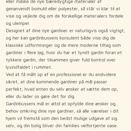
eller måske de nye bæredygtige materialer af
genanvendt bomuld eller polyester, så står vi klar til at
vise og vejlede dig om de forskellige materialers fordele
og ulemper.
Designet af dine nye gardiner er naturligvis også vigtigt,
og her kan gardinbussens konsulent både vise dig de
klassiske udformninger og de mere moderne tiltag som
gardiner i flere lag, hvor du har et tyndt gardin foran et
tykkere gardin, der tilsammen giver fuld kontrol over
lysindfaldet i rummet.
Ved at få målt op af en professionel er du endvidere
sikret, at dine kommende gardiner på mål passer
perfekt, hvad enten du selv ønsker at sætte dem op,
eller du lader os gøre det for dig.
Gardinbussens mål er altid at opfylde dine ønsker og
behov omkring dine nye gardiner, så alle værelser i dit
hjem vil fremstå som den bedst mulige udgave af sig
selv, og din bolig bliver din families velfortjente oase.